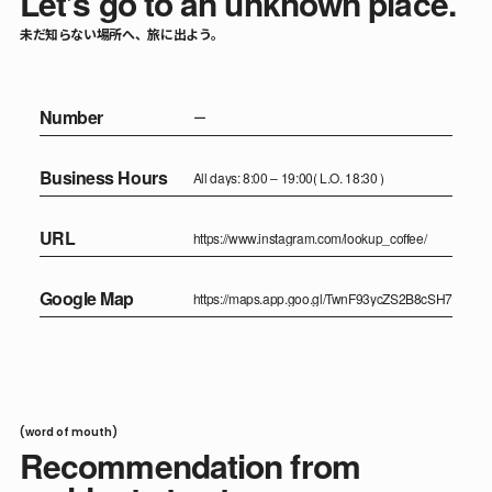
Let’s go to an unknown place.
未だ知らない場所へ、旅に出よう。
Number
ー
Business Hours
All days: 8:00 – 19:00( L.O. 18:30 )
URL
https://www.instagram.com/lookup_coffee/
Google Map
https://maps.app.goo.gl/TwnF93ycZS2B8cSH7
(word of mouth)
Recommendation from