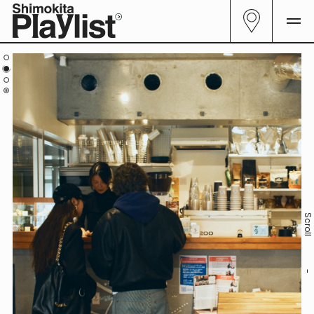
All
29
Curator
06
Genre
23
Follow me.
Scrol