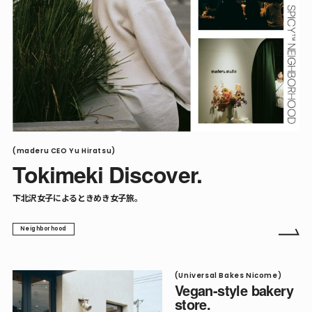
(maderu CEO Yu Hiratsu)
Tokimeki Discover.
下北沢女子によるときめき女子旅。
Neighborhood
(Universal Bakes Nicome)
Vegan-style bakery
store.