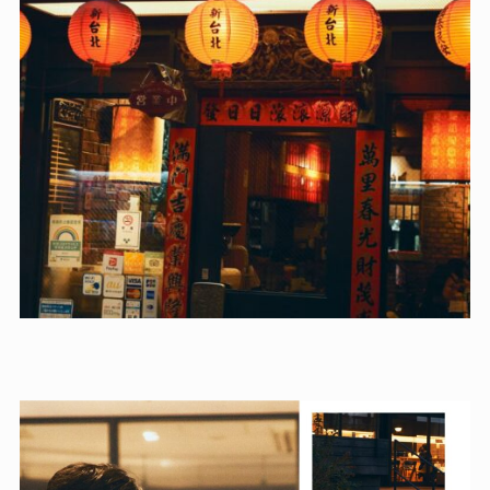
(YUEN BETTEI DAITA)
Luxurious day trip: Yuen
Bettei spa, tea room
relaxation.
日帰り温泉と、茶寮。昼から贅沢に。