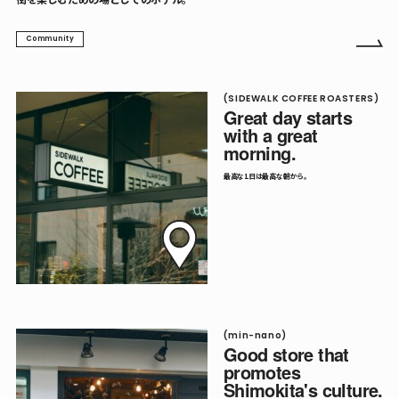
Community
(SIDEWALK COFFEE ROASTERS)
Great day starts
with a great
morning.
最高な1日は最高な朝から。
(min-nano)
Good store that
promotes
Shimokita's culture.