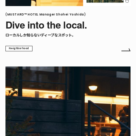
(MUSTARD™ HOTEL Manager Shohei Yoshida)
Dive into the local.
ローカルしか知らないディープなスポット。
(SUNNY HOP)
Neighborhood
Hot dog store in town run
by a b-boy.
B-BOYが営む、街のホットドッグショップ。
Community
Food
Sake