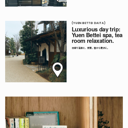
(YUEN BETTEI DAITA)
Luxurious day trip:
Yuen Bettei spa, tea
room relaxation.
日帰り温泉と、茶寮。昼から贅沢に。