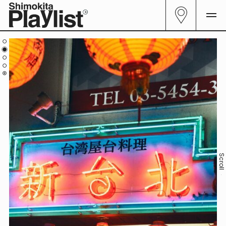
All
(Shintaipei)
29
Enjoy platters of food with
Curator
06
your friends.
Genre
23
仲間と大皿料理を楽しもう。
Follow me.
Food
Sake
Scrol