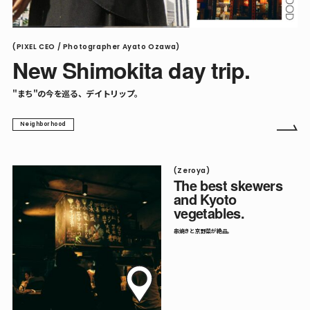
(PIXEL CEO / Photographer Ayato Ozawa)
New Shimokita day trip.
"まち"の今を巡る、デイトリップ。
Neighborhood
(Zeroya)
The best skewers
and Kyoto
vegetables.
串焼きと京野菜が絶品。