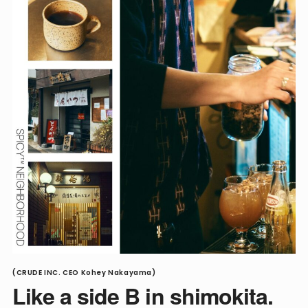
(CRUDE INC. CEO Kohey Nakayama)
Like a side B in shimokita.